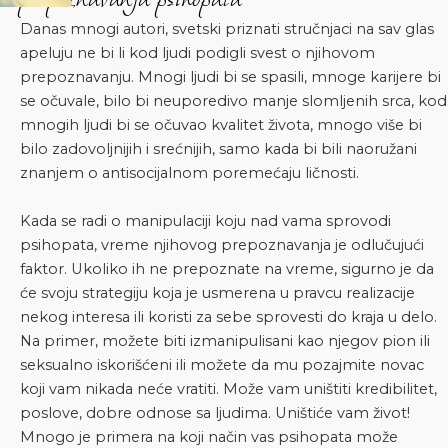
Danas mnogi autori, svetski priznati stručnjaci na sav glas
apeluju ne bi li kod ljudi podigli svest o njihovom
prepoznavanju. Mnogi ljudi bi se spasili, mnoge karijere bi
se očuvale, bilo bi neuporedivo manje slomljenih srca, kod
mnogih ljudi bi se očuvao kvalitet života, mnogo više bi
bilo zadovoljnijih i srećnijih, samo kada bi bili naoružani
znanjem o antisocijalnom poremećaju ličnosti.
Kada se radi o manipulaciji koju nad vama sprovodi
psihopata, vreme njihovog prepoznavanja je odlučujući
faktor. Ukoliko ih ne prepoznate na vreme, sigurno je da
će svoju strategiju koja je usmerena u pravcu realizacije
nekog interesa ili koristi za sebe sprovesti do kraja u delo.
Na primer, možete biti izmanipulisani kao njegov pion ili
seksualno iskorišćeni ili možete da mu pozajmite novac
koji vam nikada neće vratiti. Može vam uništiti kredibilitet,
poslove, dobre odnose sa ljudima. Uništiće vam život!
Mnogo je primera na koji način vas psihopata može