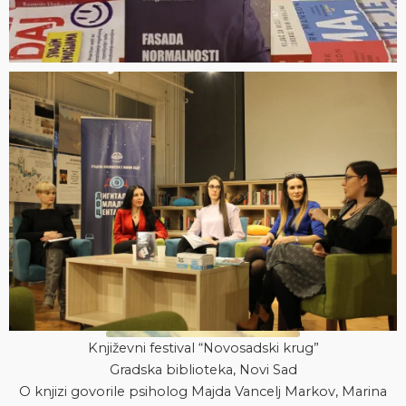
Književni festival “Novosadski krug”
Gradska biblioteka, Novi Sad
O knjizi govorile psiholog Majda Vancelj Markov, Marina