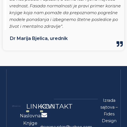
vrednost. Fasada normalnosti je pravi primer korisne
knjige koja nam pomaže da prepoznamo pogrešne
modele ponašanja i izbegnemo štetne posledice po
život i mentalno zdravlje“.
Dr Marija Bjelica, urednik
Izrada
LINKOVI
KONTAKT
sajtova
–
Fides
Naslovna
Design
Knjige
dragana.rakin@yahoo.com