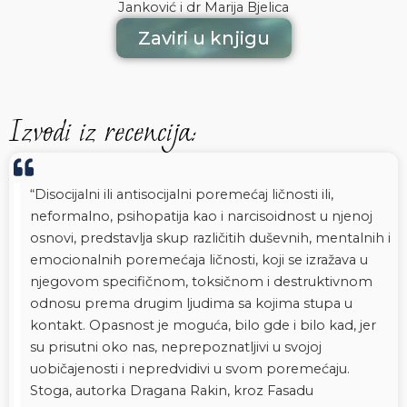
Janković i dr Marija Bjelica
Zaviri u knjigu
Izvodi iz recencija:
“Disocijalni ili antisocijalni poremećaj ličnosti ili,
neformalno, psihopatija kao i narcisoidnost u njenoj
osnovi, predstavlja skup različitih duševnih, mentalnih i
emocionalnih poremećaja ličnosti, koji se izražava u
njegovom specifičnom, toksičnom i destruktivnom
odnosu prema drugim ljudima sa kojima stupa u
kontakt. Opasnost je moguća, bilo gde i bilo kad, jer
su prisutni oko nas, neprepoznatljivi u svojoj
uobičajenosti i nepredvidivi u svom poremećaju.
Stoga, autorka Dragana Rakin, kroz Fasadu