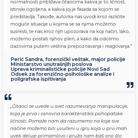
normalnosti približava čitaocima kakva je to ličnost,
istinski ogoljena, a kakva joj je fasada sa kojom se
predstavlja. Takođe, autorka nas uvodi kroz različite
moguće situacije u kojima se sa njima možemo
susresti, te nas kroz njih upozorava na koji način, lako,
možemo postati njihov plen, a kako da odolimo
izazovima putem veština prepoznavanja i reagovanja.”
Perić Sandra, forenzički veštak, major policije
Ministarstvo unutrašnjih poslova
Uprava kriminalističke policije Novi Sad
Odsek za forenzično-psihološke analize i
poligrafska ispitivanja
„Čitaoci se uvede u svet razumevanja manipulacije,
koja je prva i osnovna karakteristika psihopatske
ličnosti. Pomaže nam da razumemo na koje sve
načine možemo biti uvučeni u igru koja u prvi mah
uvek deluje primamljivo i pruža nam baš ono što