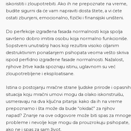
iskoristiti i zloupotrebiti. Ako ih ne prepoznate na vreme,
budite sigurni da će vam napraviti dosta štete, a vi ćete
ostati zbunjeni, emocionalno, fizički i finansijski uništeni
.
Do perfekcije izgrađena fasada normalnosti koja spolja
savršeno dobro imitira osobu koja normalno funkcioniše.
Sopstveni unutrašnji haos koji rezultira visoko ciljanim
destruktivnim ponašanjem psihopata veoma vešto skriva
ispod perfidno izgrađene fasade normalnosti. Nažalost,
njihove žrtve kada spoznaju istinu, uglavnom su već
zloupotrebljene i eksploatisane.
Istina o postojanju mračne strane ljudske prirode i opasnih
situacija koju mračni umovi mogu da olako iskonstruišu,
usmeravaju na dva ključna pitanja: kako da ih na vreme
prepoznamo i šta može da bude “okidač” za njihov
napad? Znanje na ove odgovore može biti spas za mnoge
probleme i nevolje koje mogu da prouzrokuju psihopate,
ako ne i spas za sam život.