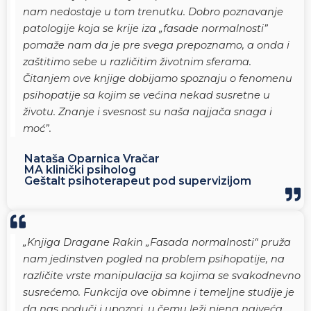
nam nedostaje u tom trenutku. Dobro poznavanje
patologije koja se krije iza „fasade normalnosti
”
pomaže nam da je pre svega prepoznamo, a onda i
zaštitimo sebe u različitim životnim sferama.
Čitanjem ove knjige dobijamo spoznaju o fenomenu
psihopatije sa kojim se većina nekad susretne u
životu. Znanje i svesnost su naša najjača snaga i
moć”.
Nataša Oparnica Vračar
MA klinički psiholog
Geštalt psihoterapeut pod supervizijom
„Knjiga Dragane Rakin „Fasada normalnosti“ pruža
nam jedinstven pogled na problem psihopatije, na
različite vrste manipulacija sa kojima se svakodnevno
susrećemo. Funkcija ove obimne i temeljne studije je
da nas poduči i upozori, u čemu leži njena najveća